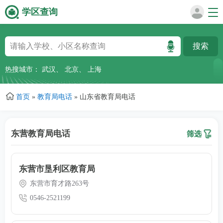
学区查询
跳
转
到
主
热搜城市：
武汉
、
北京
、
上海
要
内
首页
»
教育局电话
»
山东省教育局电话
容
东营教育局电话
筛选
东营市垦利区教育局
东营市育才路263号
0546-2521199