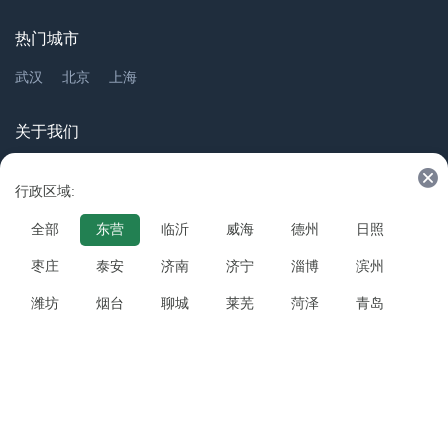
热门城市
武汉
北京
上海
关于我们
关于我们 📮
信息反馈 ✍
隐私政策 📕
免责声明 📣
行政区域:
友情链接
全部
东营
临沂
威海
德州
日照
美国5+4邮编 💌
查号吧 📞
邮编库 💌
Emoji 😇
枣庄
泰安
济南
济宁
淄博
滨州
IP地址 📍
潍坊
烟台
聊城
莱芜
菏泽
青岛
联系我们
邮箱：webmaster@chahaoba.com