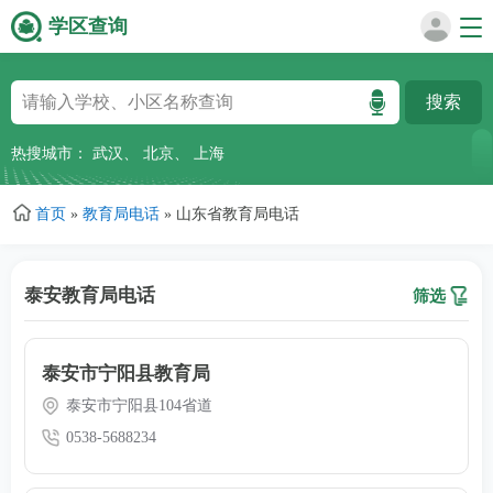
学区查询
跳
转
到
主
热搜城市：
武汉
、
北京
、
上海
要
内
首页
»
教育局电话
»
山东省教育局电话
容
泰安教育局电话
筛选
泰安市宁阳县教育局
泰安市宁阳县104省道
0538-5688234