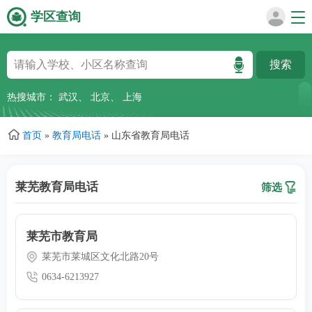
学区查询
跳
转
到
主
热搜城市：
武汉
、
北京
、
上海
要
内
首页
»
教育局电话
»
山东省教育局电话
容
莱芜教育局电话
筛选
莱芜市教育局
莱芜市莱城区文化北路20号
0634-6213927