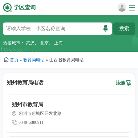
学区查询
跳
转
到
主
热搜城市：
武汉
、
北京
、
上海
要
内
首页
»
教育局电话
»
山西省教育局电话
容
朔州教育局电话
筛选
朔州市教育局
朔州市朔城区开发北路
0349-6886911