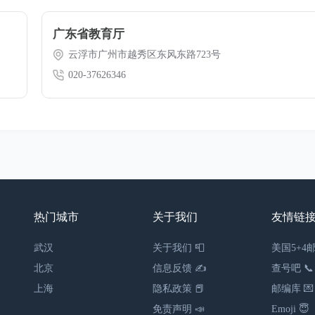
广东省教育厅
云浮市广州市越秀区东风东路723号
020-37626346
热门城市
关于我们
友情链
武汉
关于我们 📮
美国5+4邮
北京
信息反馈 ✍
查号吧 📞
上海
隐私政策 📕
邮编库 💌
免责声明 📣
Emoji 😇