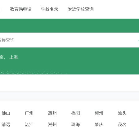
询
教育局电话
学校名录
附近学校查询
京
、
上海
佛山
广州
惠州
揭阳
梅州
汕头
清远
湛江
潮州
珠海
肇庆
茂名