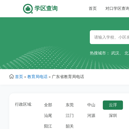
学区查询
主
首页
对口学区查
跳
导
转
到
主
航
要
热搜城市：
武汉
、
北
内
容
首页
»
教育局电话
»
广东省教育局电话
行政区域:
全部
东莞
中山
云浮
汕尾
江门
河源
深圳
阳江
韶关