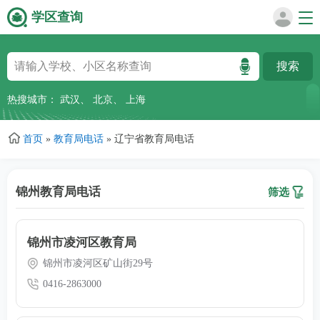
学区查询
跳
转
到
主
热搜城市：
武汉
、
北京
、
上海
要
内
首页
»
教育局电话
»
辽宁省教育局电话
容
锦州教育局电话
筛选
锦州市凌河区教育局
锦州市凌河区矿山街29号
0416-2863000