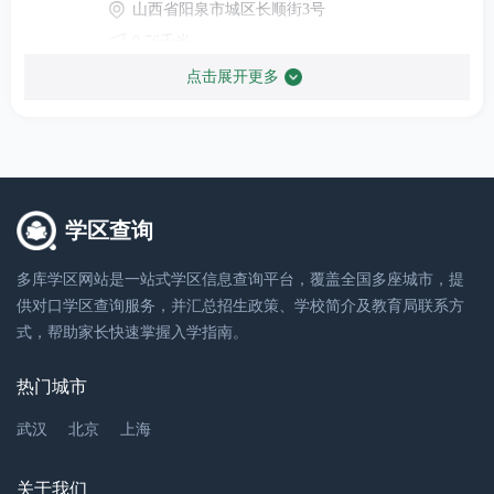
山西省阳泉市城区长顺街3号
0.76千米
点击展开更多
阳泉市实验幼儿园
幼儿园
0353-2034558
山西省阳泉市新华西街60号
学区查询
0.79千米
多库学区网站是一站式学区信息查询平台，覆盖全国多座城市，提
供对口学区查询服务，并汇总招生政策、学校简介及教育局联系方
阳泉市实验小学
式，帮助家长快速掌握入学指南。
小学
热门城市
0353-2155223
阳泉市城区南大街与西垴一巷交叉口东南100米
武汉
北京
上海
0.79千米
关于我们