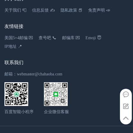
阳泉市上站幼儿园
关于我们 📮
信息反馈 ✍
隐私政策 📕
免责声明 📣
幼儿园
0353-2902780
友情链接
山西省阳泉市城区德胜东街147号
美国5+4邮编 💌
查号吧 📞
邮编库 💌
Emoji 😇
0.82千米
IP地址 📍
阳泉市朝阳小学
联系我们
小学
邮箱：webmaster@chahaoba.com
0353-2191616
阳泉市城区朝阳街47号
0.95千米
百度智能小程序
企业微信客服
山西省阳泉市阳泉市矿区小河滩小学
小学