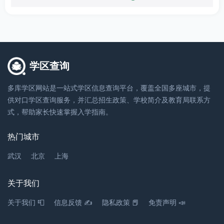
山东省济南市济阳区兴隆街与经二路交汇处
0.73千米
山东省济南市济阳区纬四路小学
学区查询
小学
多库学区网站是一站式学区信息查询平台，覆盖全国多座城市，提
山东省济南市济阳区纬四路21号
供对口学区查询服务，并汇总招生政策、学校简介及教育局联系方
0.73千米
式，帮助家长快速掌握入学指南。
山东省济南市济阳区山东省齐州监狱职工子弟学
热门城市
校
武汉
北京
上海
小学
山东省济南市济阳区起步区齐州监狱生活区内部
关于我们
0.73千米
关于我们 📮
信息反馈 ✍
隐私政策 📕
免责声明 📣