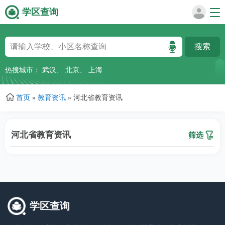
学区查询
跳
转
到
主
热搜城市：
武汉
、
北京
、
上海
要
内
首页
»
教育资讯
»
河北省教育资讯
容
河北省教育资讯
筛选
学区查询