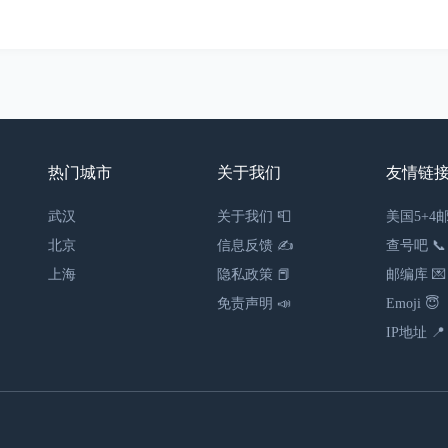
热门城市
关于我们
友情链
武汉
关于我们 📮
美国5+4邮
北京
信息反馈 ✍
查号吧 📞
上海
隐私政策 📕
邮编库 💌
免责声明 📣
Emoji 😇
IP地址 📍