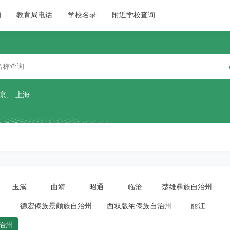
询
教育局电话
学校名录
附近学校查询
京
、
上海
玉溪
曲靖
昭通
临沧
楚雄彝族自治州
洱
德宏傣族景颇族自治州
西双版纳傣族自治州
丽江
治州