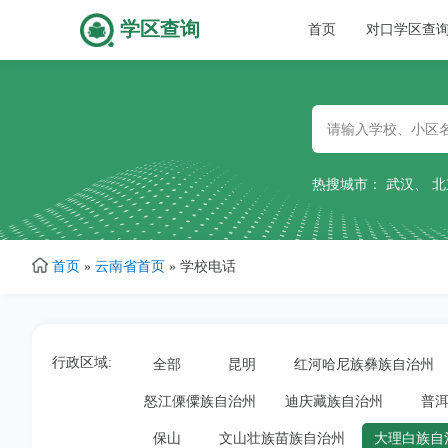
学区查询
主
首页
对口学区查
跳
导
转
到
主
航
要
热搜城市：
武汉
、
北
内
容
首页
»
云南省首页
»
学校电话
行政区域:
全部
昆明
红河哈尼族彝族自治州
怒江傈僳族自治州
迪庆藏族自治州
普
保山
文山壮族苗族自治州
大理白族自