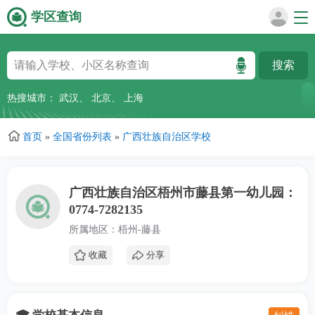
学区查询
跳
转
到
主
热搜城市：
武汉
、
北京
、
上海
要
内
首页
»
全国省份列表
»
广西壮族自治区学校
容
广西壮族自治区梧州市藤县第一幼儿园：
0774-7282135
所属地区：梧州-藤县
收藏
分享