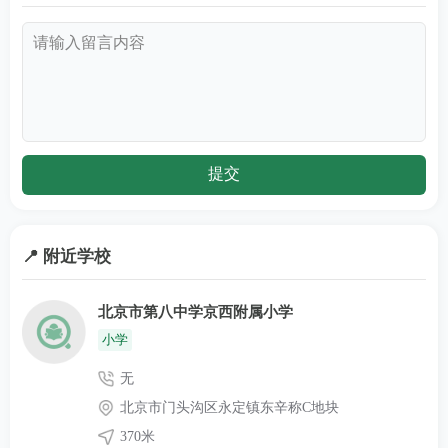
北京市朝阳
北京市朝阳区石佛营西里2
010-85967525
区教育局
号楼(石佛营地铁站C2口步
（入学）
行270米)
北京市房山
010-89366051
区教育局
北京市房山区良乡西路9号
（入学）
北京市通州
010-62512345
区教育局
北京市通州区新华西街24号
（入学）
📍 附近学校
北京市昌平
北京市第八中学京西附属小学
010-69708814
区教育局
北京市昌平区府学路35号
小学
（入学）
无
北京市平谷
北京市门头沟区永定镇东辛称C地块
010-69961893
区教育局
北京市平谷区北二环路
370米
（入学）