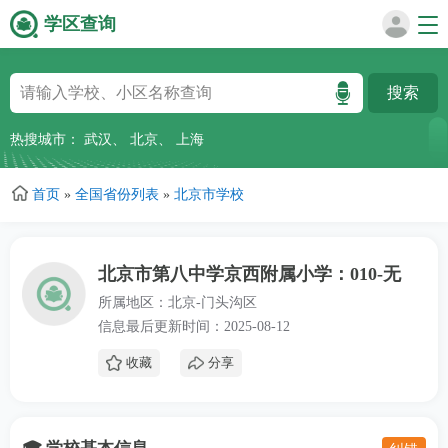
学区查询
跳
转
到
主
热搜城市：
武汉
、
北京
、
上海
要
内
首页
»
全国省份列表
»
北京市学校
容
北京市第八中学京西附属小学：010-无
所属地区：北京-门头沟区
信息最后更新时间：2025-08-12
收藏
分享