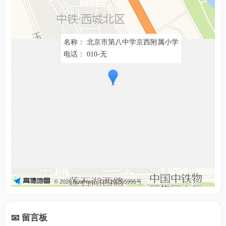
北京朝阳区
010-85851085
北京朝阳区石佛营西里2号
教育委员会
名称： 北京市第八中学京西附属小学
电话： 010-无
北京东城区
北京东城区朝阳门内大街
010-89945516
教育委员会
192号
北京海淀区
010-88487300
北京海淀区西四环北路11号
教育委员会
北京市东城
010-64222788
区教育局
北京市东城区东兴隆街54号
（入学）
北京市西城
© 2026 AutoNavi
- GS(2025)5996号
北京市西城区广安门内大街
010-63542149
区教育局
167号翔达写字楼F1层
（入学）
📧 留言板