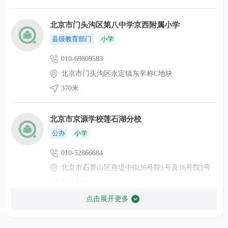
北京市密云
北京市门头沟区第八中学京西附属小学
北京市密云区水源路358号C
010-69041914
区教育局
县级教育部门
小学
座
（入学）
010-69809583
北京市延庆
北京市门头沟区永定镇东辛称C地块
010-69102029
区教育局
北京市延庆区高塔街51号
370米
（入学）
北京市京源学校莲石湖分校
北京市燕山
北京市房山区燕山迎风一巷
010-69341094
教育局（入
公办
小学
1号
学）
010-52866684
北京市石景山区燕堤中街26号院1号及16号院1号
北京市经开
010-67887651
区教育局
北京市大兴区荣华中路15号
2.55千米
（入学）
点击展开更多
北京市石景山区水泥厂小学
北京市海淀
北京市海淀区西四环北路11
公办
小学