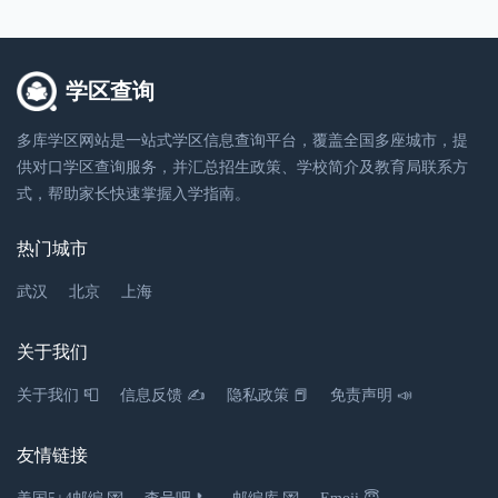
010-62586791
区教育局
号
（入学）
010-88958865
北京市石景山区京原路68号
学区查询
北京市门头
北京市门头沟区新桥大街
2.7千米
010-69840444
沟区教育局
65-13号
多库学区网站是一站式学区信息查询平台，覆盖全国多座城市，提
（入学）
供对口学区查询服务，并汇总招生政策、学校简介及教育局联系方
北京市石景山区北辛安小学
式，帮助家长快速掌握入学指南。
北京市顺义
公办
小学
010-61428301
区教育局
北京市顺义区建新西街1号
热门城市
010-68872398
（入学）
北京市石景山区北辛安南岔13号
武汉
北京
上海
北京市大兴
2.81千米
北京市大兴区兴华大街三段
010-69259542
区教育局
15号
关于我们
（入学）
北京市石景山区广宁村小学
关于我们 📮
信息反馈 ✍
隐私政策 📕
免责声明 📣
公办
小学
北京市丰台
北京市丰台区望园东里26号
010-63813947
区教育局
(七里庄地铁站E西北口步行
010-88993222
友情链接
（入学）
300米)
北京市石景山区广宁村新立街151号