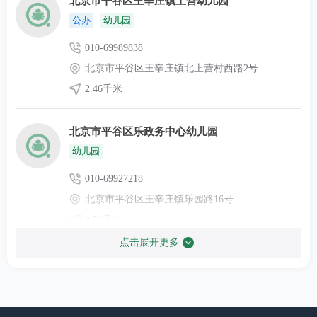
北京市平谷区王辛庄镇上营幼儿园
北京市密云区水源路358号C
010-69041914
区教育局
公办
幼儿园
座
（入学）
010-69989838
北京市延庆
北京市平谷区王辛庄镇北上营村西路2号
010-69102029
区教育局
北京市延庆区高塔街51号
2.46千米
（入学）
北京市平谷区乐政务中心幼儿园
北京市燕山
北京市房山区燕山迎风一巷
010-69341094
教育局（入
幼儿园
1号
学）
010-69927218
北京市平谷区王辛庄镇乐园路16号
北京市经开
010-67887651
区教育局
北京市大兴区荣华中路15号
2.56千米
（入学）
点击展开更多
北京市平谷区世纪宝贝幼儿园
北京市海淀
北京市海淀区西四环北路11
幼儿园
010-62586791
区教育局
号
（入学）
010-69958180,15910516281