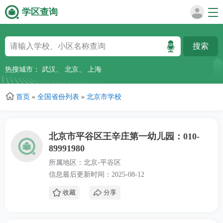
学区查询
跳
转
到
主
热搜城市：
武汉
、
北京
、
上海
要
内
首页
»
全国省份列表
»
北京市学校
容
北京市平谷区王辛庄第一幼儿园：010-
89991980
所属地区：北京-平谷区
信息最后更新时间：2025-08-12
收藏
分享