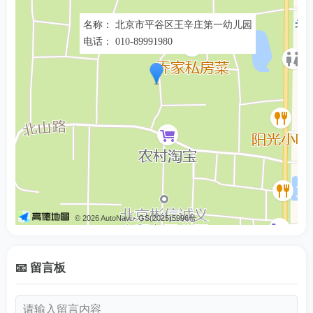
010-85851085
北京朝阳区石佛营西里2号
教育委员会
名称： 北京市平谷区王辛庄第一幼儿园
电话： 010-89991980
北京东城区
北京东城区朝阳门内大街
010-89945516
教育委员会
192号
北京海淀区
010-88487300
北京海淀区西四环北路11号
教育委员会
北京市东城
010-64222788
区教育局
北京市东城区东兴隆街54号
（入学）
北京市西城
© 2026 AutoNavi
- GS(2025)5996号
北京市西城区广安门内大街
010-63542149
区教育局
167号翔达写字楼F1层
（入学）
📧 留言板
北京市朝阳
北京市朝阳区石佛营西里2
010-85967525
区教育局
号楼(石佛营地铁站C2口步