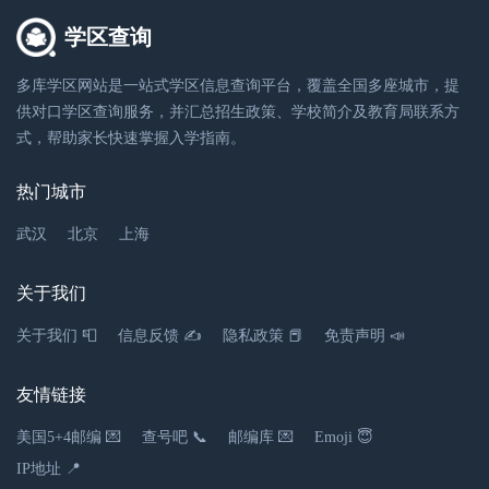
北京市平谷区王辛庄镇小辛寨村校园路32号
学区查询
北京市门头
北京市门头沟区新桥大街
2.63千米
010-69840444
沟区教育局
65-13号
多库学区网站是一站式学区信息查询平台，覆盖全国多座城市，提
（入学）
供对口学区查询服务，并汇总招生政策、学校简介及教育局联系方
北京市明一幼儿园
式，帮助家长快速掌握入学指南。
北京市顺义
幼儿园
010-61428301
区教育局
北京市顺义区建新西街1号
热门城市
010-89959809
（入学）
北京市平谷区民迎路6号
武汉
北京
上海
北京市大兴
2.96千米
北京市大兴区兴华大街三段
010-69259542
区教育局
15号
关于我们
（入学）
北京市平谷区蓝橡树幼儿园
关于我们 📮
信息反馈 ✍
隐私政策 📕
免责声明 📣
幼儿园
北京市丰台
北京市丰台区望园东里26号
010-63813947
区教育局
(七里庄地铁站E西北口步行
010-9-89980919
友情链接
（入学）
300米)
平谷区谷丰路98号院
美国5+4邮编 💌
查号吧 📞
邮编库 💌
Emoji 😇
3.11千米
北京市石景
IP地址 📍
北京市石景山区八角西街95
010-68865852
山区教育局