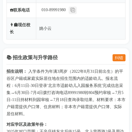
010-89991980
☎️联系电话
👨‍🏫现任校
姚小云
长
📚 招生政策与升学路径
纠错
招生说明：
入学条件为年满3周岁（2022年8月31日前出生）的平
谷区户籍或家庭实际居住地在招生范围内的适龄幼儿。报名流
程：6月11日-30日登录'北京市适龄幼儿入园服务系统'完成信息采
集→6月30日-7月4日拨打咨询电话89991980转804预约审核→7月5
日-11日持材料到园审核→7月18日查询录取结果。材料要求：本市
户籍需提供户口簿、住房材料；非本市户籍需提供户口簿、实际
居住材料。
对应学区及政策年份：
2025年对口范围：王辛庄镇东古后街15号、北上营西路2号及周边