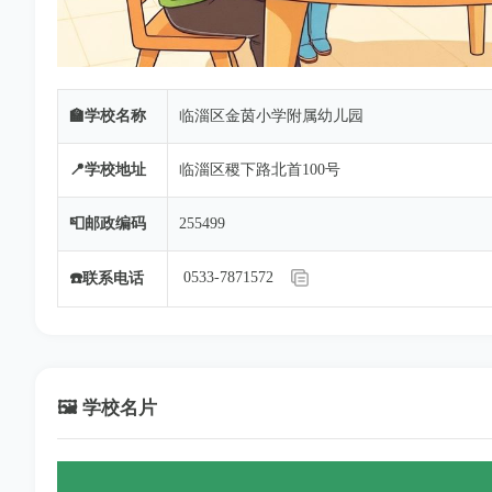
🏫学校名称
临淄区金茵小学附属幼儿园
📍学校地址
临淄区稷下路北首100号
📮邮政编码
255499
0533-7871572
☎️联系电话
🖼️ 学校名片