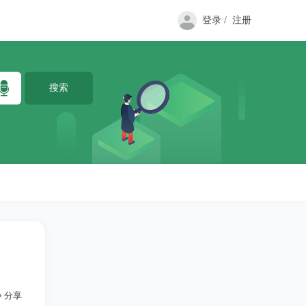
登录 /
注册
分享