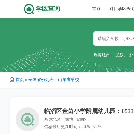
学区查询
主
首页
对口学区查
跳
导
转
到
主
航
要
热搜城市：
武汉
、
北
内
容
首页
»
全国省份列表
»
山东省学校
临淄区金茵小学附属幼儿园：0533-7
所属地区：淄博-临淄区
信息最后更新时间：2025-07-26