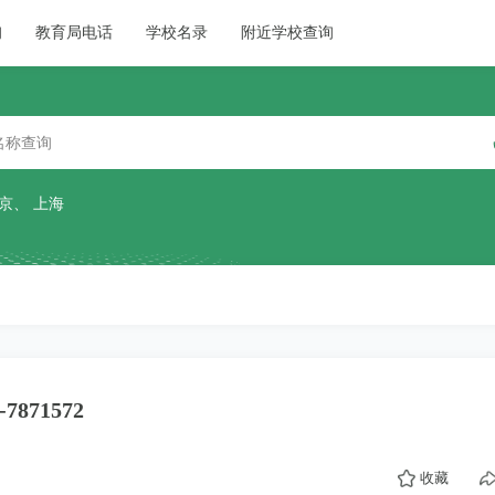
询
教育局电话
学校名录
附近学校查询
京
、
上海
871572
收藏