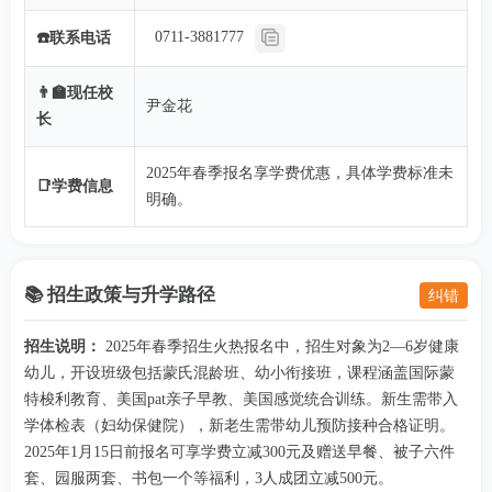
0711-3881777
☎️联系电话
👨‍🏫现任校
尹金花
长
2025年春季报名享学费优惠，具体学费标准未
📑学费信息
明确。
📚 招生政策与升学路径
纠错
招生说明：
2025年春季招生火热报名中，招生对象为2—6岁健康
幼儿，开设班级包括蒙氏混龄班、幼小衔接班，课程涵盖国际蒙
特梭利教育、美国pat亲子早教、美国感觉统合训练。新生需带入
学体检表（妇幼保健院），新老生需带幼儿预防接种合格证明。
2025年1月15日前报名可享学费立减300元及赠送早餐、被子六件
套、园服两套、书包一个等福利，3人成团立减500元。