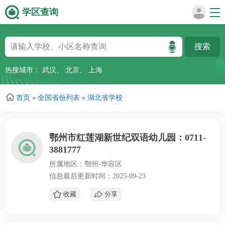
学区查询
跳
转
到
主
热搜城市：
武汉
、
北京
、
上海
要
内
首页
»
全国省份列表
»
湖北省学校
容
鄂州市红莲湖新世纪双语幼儿园：0711-
3881777
所属地区：鄂州-华容区
信息最后更新时间：2025-09-23
收藏
分享