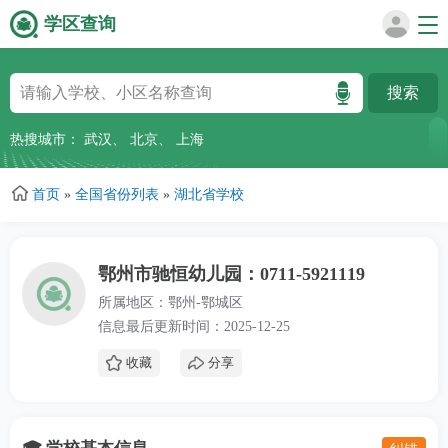
学区查询
跳
转
到
主
热搜城市：
武汉
、
北京
、
上海
要
内
首页
»
全国省份列表
»
湖北省学校
容
鄂州市驰恒幼儿园：0711-5921119
所属地区：鄂州-鄂城区
信息最后更新时间：2025-12-25
收藏
分享