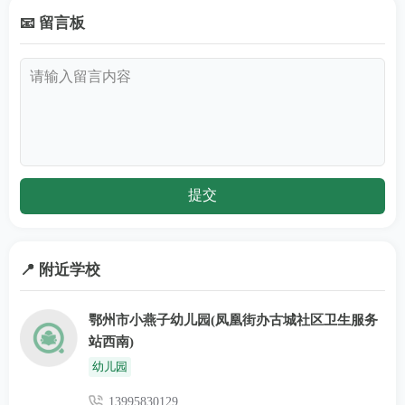
📧 留言板
📍 附近学校
鄂州市小燕子幼儿园(凤凰街办古城社区卫生服务
站西南)
幼儿园
13995830129