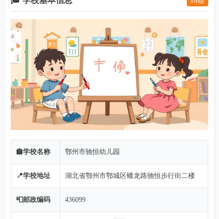
🎓 学校基本信息
纠错
🏫学校名称
鄂州市驰恒幼儿园
📍学校地址
湖北省鄂州市鄂城区蟠龙路驰恒步行街二楼
📮邮政编码
436099