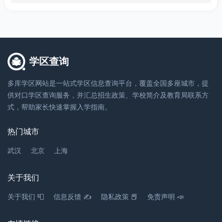
湖北省鄂州市鄂城区驰恒幼儿园
幼儿园
0711-5921119
学区查询
湖北省鄂州市鄂城区驰恒小区（东江国际酒店对
面）
多库学区网站是一站式学区信息查询平台，覆盖全国多座城市，提
10米
供对口学区查询服务，并汇总招生政策、学校简介及教育局联系方
式，帮助家长快速掌握入学指南。
湖北省鄂州市鄂城区东方明珠幼儿园
热门城市
幼儿园
武汉
北京
上海
0711-2351899
湖北省鄂州市鄂城区东方明珠小区内
关于我们
10米
关于我们 📮
信息反馈 ✍
隐私政策 📕
免责声明 📣
湖北省鄂州市鄂城区快乐宝贝幼儿园