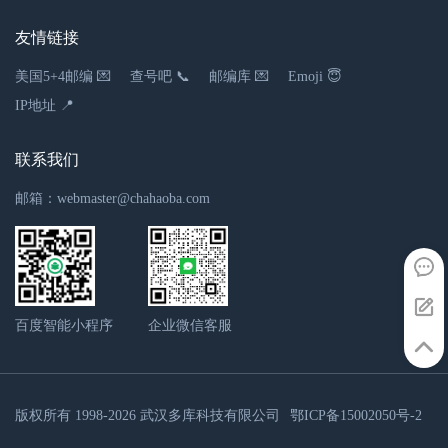
暂无
友情链接
湖北省鄂州市华容区庙岭镇大雄村毛岭西街23号
美国5+4邮编 💌
查号吧 📞
邮编库 💌
Emoji 😇
3.63千米
IP地址 📍
湖北省鄂州市华容区红莲湖乐恩蒂儿幼儿园
联系我们
幼儿园
邮箱：webmaster@chahaoba.com
暂无
湖北省鄂州市华容区庙岭镇恒大金碧天下小区
4.77千米
百度智能小程序
企业微信客服
版权所有 1998-2026
武汉多库科技有限公司
鄂ICP备15002050号-2