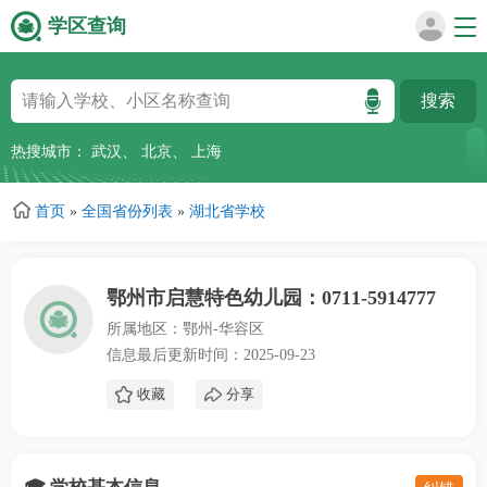
学区查询
跳
转
到
主
热搜城市：
武汉
、
北京
、
上海
要
内
首页
»
全国省份列表
»
湖北省学校
容
鄂州市启慧特色幼儿园：0711-5914777
所属地区：鄂州-华容区
信息最后更新时间：2025-09-23
收藏
分享