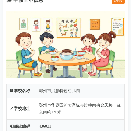
🎓 学校基本信息
纠错
🏫学校名称
鄂州市启慧特色幼儿园
鄂州市华容区沪渝高速与脉岭南街交叉路口往
📍学校地址
东南约130米
📮邮政编码
436031