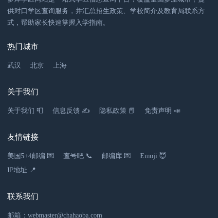
390米
供对口学区查询服务，并汇总招生政策、学校简介及教育局联系方
式，帮助家长快速掌握入学指南。
湖北省鄂州市临空经济区花湖镇爱心儿童之家幼
热门城市
儿园
幼儿园
武汉
北京
上海
暂无
关于我们
湖北省鄂州市临空经济区花湖镇聚龙世纪嘉园小
区
关于我们 📮
信息反馈 ✍
隐私政策 📕
免责声明 📣
530米
友情链接
湖北省鄂州市临空经济区花湖镇上上舫幼儿园
美国5+4邮编 💌
查号吧 📞
邮编库 💌
Emoji 😇
幼儿园
IP地址 📍
暂无
联系我们
湖北省鄂州市临空经济区花湖开发区振兴大道上
上坊小区
邮箱：webmaster@chahaoba.com