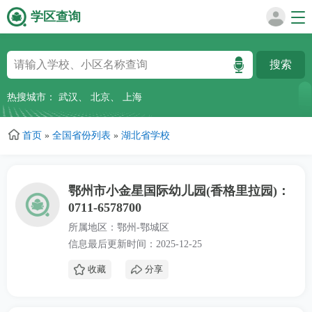
学区查询
跳
转
到
主
热搜城市：
武汉
、
北京
、
上海
要
内
首页
»
全国省份列表
»
湖北省学校
容
鄂州市小金星国际幼儿园(香格里拉园)：
0711-6578700
所属地区：鄂州-鄂城区
信息最后更新时间：2025-12-25
收藏
分享