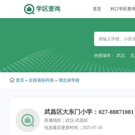
学区查询
主
首页
对口学区查
跳
导
转
到
主
航
要
热搜城市：
武汉
、
北
内
容
首页
»
全国省份列表
»
湖北省学校
武昌区大东门小学：027-88871081
所属地区：武汉-武昌区
信息最后更新时间：2025-07-10