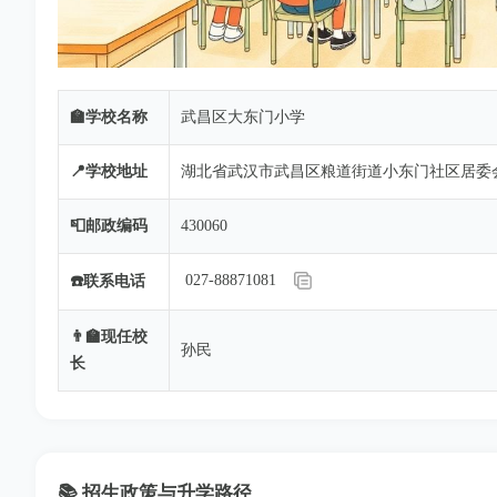
🏫学校名称
武昌区大东门小学
📍学校地址
湖北省武汉市武昌区粮道街道小东门社区居委
📮邮政编码
430060
027-88871081
☎️联系电话
👨‍🏫现任校
孙民
长
📚 招生政策与升学路径