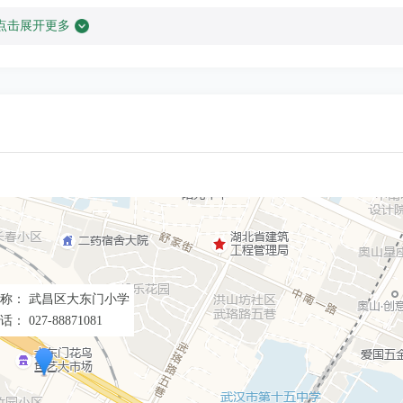
点击展开更多
湖北省武汉市江汉区自治街244号
湖北省武汉市黄陂区向阳大街
湖北省武汉市青山区冶金一街
武汉市江夏区齐心花园旁
武汉市江夏区齐心花园旁
湖北省武汉市江岸区沿江大道238号
武汉市东西湖区三秀路272号
称： 武昌区大东门小学
话： 027-88871081
武汉市京汉大道375
武汉市汉阳区汉南路25号