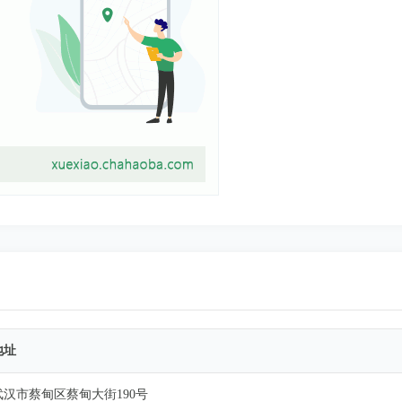
地址
武汉市蔡甸区蔡甸大街190号