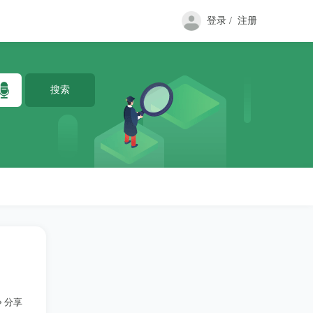
登录 /
注册
分享